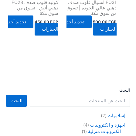
FO31 انسيال قلوب صدف
كوليه قلوب صدف FO28
الخيارات
الخيارات
ذهبي عالي الجودة | تسوق
ذهبي أنيق | تسوق من
من سوق مكة
سوق مكة
على
على
صفحة
صفحة
تحديد أحد
تحديد أحد
450,00
EGP
500,00
EGP
المنتج
المنتج
الخيارات
الخيارات
البحث
البحث
إسلاميات
2
اجهزة و الكترونيات
4
الكترونيات منزلية
1