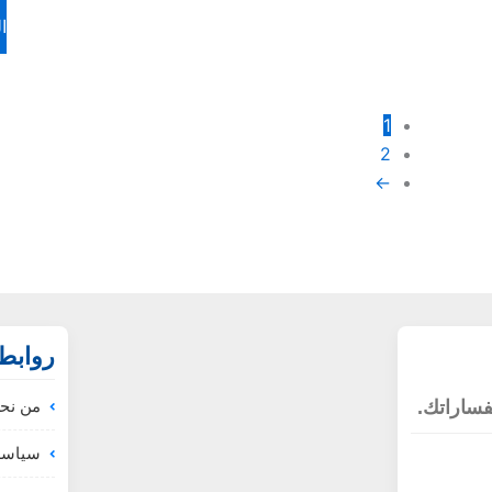
ا
1
2
←
روابط
فساراتك.
من نح
سياسة