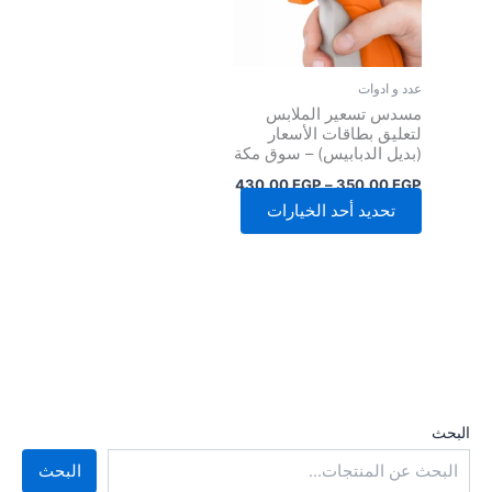
لهذا
المنتج.
يمكن
عدد و ادوات
اختيار
مسدس تسعير الملابس
الخيارات
لتعليق بطاقات الأسعار
(بديل الدبابيس) – سوق مكة
على
صفحة
430,00
EGP
–
350,00
EGP
المنتج
تحديد أحد الخيارات
البحث
البحث