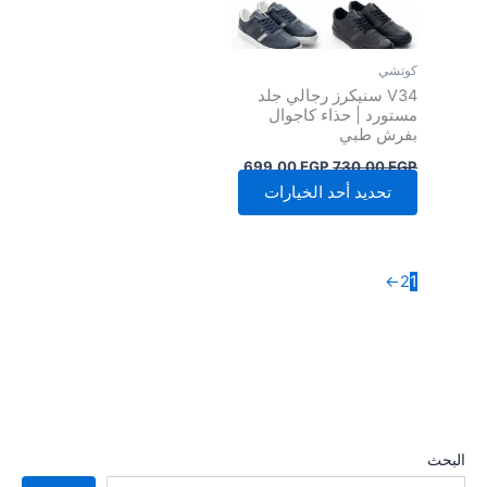
المنتج.
يمكن
اختيار
كوتشي
الخيارات
V34 سنيكرز رجالي جلد
على
مستورد | حذاء كاجوال
بفرش طبي
صفحة
المنتج
699,00
EGP
730,00
EGP
تحديد أحد الخيارات
←
2
1
البحث