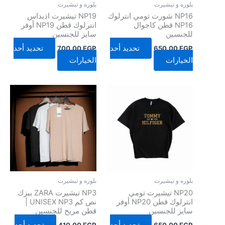
بلوزه و تيشيرت
بلوزه و تيشيرت
اختيار
اختيار
NP16 شورت تومي انترلوك
NP19 تيشيرت اديداس
الخيارات
الخيارات
NP16 قطن كاجوال
انترلوك قطن NP19 أوفر
للجنسين
سايز للجنسين
على
على
صفحة
صفحة
تحديد أحد
تحديد أحد
700,00
EGP
650,00
EGP
المنتج
المنتج
الخيارات
الخيارات
هناك
هناك
العديد
العديد
من
من
الأشكال
الأشكال
المختلفة
المختلفة
لهذا
لهذا
المنتج.
المنتج.
يمكن
يمكن
بلوزه و تيشيرت
بلوزه و تيشيرت
اختيار
اختيار
NP20 تيشيرت تومي
NP3 تيشيرت ZARA بيزك
الخيارات
الخيارات
انترلوك قطن NP20 أوفر
نص كم UNISEX NP3 |
سايز للجنسين
قطن مريح للجنسين
على
على
صفحة
صفحة
تحديد أحد
تحديد أحد
410,00
EGP
650,00
EGP