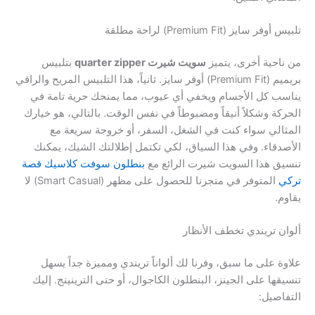
تلبيس أوفر سايز (Premium Fit) لراحة مطلقة
من ناحية أخرى، يتميز
سويت شيرت quarter zipper
بتلبيس
بريميم (Premium Fit) أوفر سايز. ثانياً، هذا التلبيس المريح والراقي
يناسب كل الأجسام ويخفي أي عيوب، مما يمنحك حرية تامة في
الحركة وشكلاً أنيقاً ومضبوطاً في نفس الوقت. بالتالي، هو خيارك
المثالي سواء كنت في الشغل، السفر، أو خروجة سريعة مع
الأصدقاء. وفي هذا السياق، لكي تكتمل إطلالتك الشيك، يمكنك
تنسيق هذا السويت شيرت الرائع مع
بنطلون سوفت كلاسيك قصة
تركي
المتوفر في متجرنا للحصول على مظهر (Smart Casual) لا
يقاوم.
ألوان تريندي تخطف الأنظار
علاوة على ما سبق، وفرنا لك ألواناً تريندي ومميزة جداً يسهل
تنسيقها على الجينز، البنطلون الكاجوال، أو حتى الترينينج. إليك
التفاصيل: