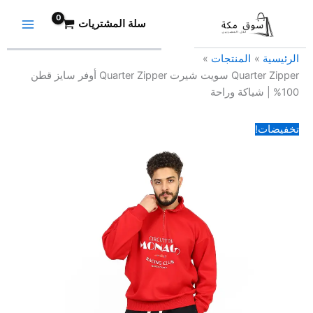
خطي
السعر
السعر
سلة المشتريات
لى
الأصلي
الحالي
لمحتوى
هو:
هو:
499,00 EGP.
520,00 EGP.
الرئيسية
المنتجات
Quarter Zipper سويت شيرت Quarter Zipper أوفر سايز قطن
100% | شياكة وراحة
تخفيضات!