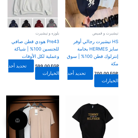
المختلفة
المختلفة
لهذا
لهذا
المنتج.
المنتج.
يمكن
يمكن
تيشيرت و قميص
بلوزه و تيشيرت
اختيار
اختيار
HS تيشيرت رجالي أوفر
Pre43 هودي قطن صافي
الخيارات
الخيارات
سايز HERMES بخامة
للجنسين 100% | شياكة
على
على
إنترلوك قطن 100% | سوق
وعملية لكل الأوقات
صفحة
صفحة
مكة
تحديد أحد
599,00
EGP
المنتج
المنتج
تحديد أحد
الخيارات
700,00
EGP
الخيارات
هناك
هناك
العديد
العديد
من
من
🦁
الأشكال
الأشكال
المختلفة
المختلفة
لهذا
لهذا