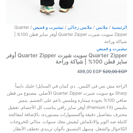
الرئيسية
/
ملابس
/
ملابس رجالي
/
تيشيرت و قميص
/ Quarter
Zipper سويت شيرت Quarter Zipper أوفر سايز قطن 100% |
شياكة وراحة
تيشيرت و قميص
Quarter Zipper سويت شيرت Quarter Zipper أوفر
سايز قطن 100% | شياكة وراحة
499,00
EGP
520,00
EGP
الراحة مش بس في اللبس.. دي كمان في الستايل! خليك دايماً
Sharp مع سويت شيرت Quarter Zipper الأصلي. مصنوع من قطن
صافي 100% بجودة ممتازة وملمس ناعم على الجسم. يتميز
بتلبيس (Premium Fit) أوفر سايز راقي يناسب كل الأجسام. تقفيل
محترف بتفاصيل دقيقة وأكسسوارات مستوردة، بالإضافة لمعالجة
كاملة ضد الوبر والانكماش ليعيش معك سنوات. مثالي للخروجات
الكاجوال والشغل، وسهل التنسيق بألوان تريندي تخطف الأنظار.