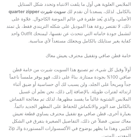
الملابس العلوية هي أول ما يلفت الانتباه وتحدد شكل الستايل
بالكامل. لذلك، يسعدنا أن نقدم لك
سويت شيرت quarter zipper
الأصلي، والذي يُعد طفرة في عالم الموضة الكاجوال. علاوة على
ذلك، لا تقتصر روعة هذا الموديل على شكله التريندي فقط، بل تمتد
لتشمل جودة خاماته التي تتحدث عن نفسها، ليمنحك Outfit واحد
كفاية يغير ستايلك بالكامل ويجعلك مستعداً لأي مناسبة.
خامة قطن صافي وتقفيل محترف يعيش معاك
أولاً وقبل كل شيء، تم تصنيع هذا السويت شيرت من خامة قطن
صافي 100% بجودة ممتازة. بناءً على ذلك، فهو يوفر ملمساً ناعماً
جداً ومريحاً على الجلد، ولن يسبب لك أي حساسية أو ضيق أثناء
ارتدائه لفترات طويلة. بالإضافة إلى ذلك، نحن نعلم أن غسيل
الملابس الشتوية غالباً ما يفسد مظهرها، لذلك تم معالجة القماش
بالكامل ضد الوبر والانكماش للحفاظ على المظهر الجديد دائماً.
بعبارة أخرى، قطن صافي مع تقفيل محترف يساوي قطعة تعيش
معاك سنين. فضلاً عن ذلك، التفاصيل الصغيرة بتفرق في الشكل
الكبير، وهذا ما يظهر بوضوح في الأكسسوارات المستوردة والـ Zip
المعدني المتين.