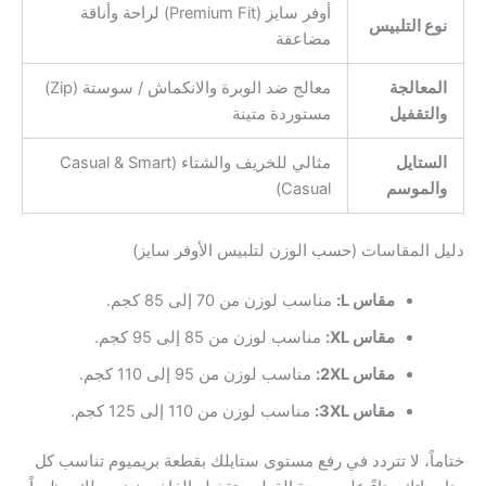
أوفر سايز (Premium Fit) لراحة وأناقة
نوع التلبيس
مضاعفة
المعالجة
معالج ضد الوبرة والانكماش / سوستة (Zip)
والتقفيل
مستوردة متينة
الستايل
مثالي للخريف والشتاء (Casual & Smart
والموسم
Casual)
دليل المقاسات (حسب الوزن لتلبيس الأوفر سايز)
مقاس L:
مناسب لوزن من 70 إلى 85 كجم.
مقاس XL:
مناسب لوزن من 85 إلى 95 كجم.
مقاس 2XL:
مناسب لوزن من 95 إلى 110 كجم.
مقاس 3XL:
مناسب لوزن من 110 إلى 125 كجم.
ختاماً، لا تتردد في رفع مستوى ستايلك بقطعة بريميوم تناسب كل