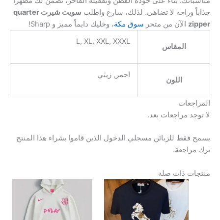
مناسباتك. بناءً على جودة القطن وتقفيله الفاخر، نضمن لك مظهراً
جذاباً وراحة لا تضاهى. لذلك، سارع واطلب
سويت شيرت quarter
zipper
الآن من متجر
سوق مكة
، وخليك دايماً مميز و Sharp!
L, XL, XXL, XXXL
المقاس
احمر, زيتي
اللون
المراجعات
لا توجد مراجعات بعد.
يسمح فقط للزبائن مسجلي الدخول الذين قاموا بشراء هذا المنتج
ترك مراجعة.
منتجات ذات صلة
هناك
هناك
العديد
العديد
من
من
الأشكال
الأشكال